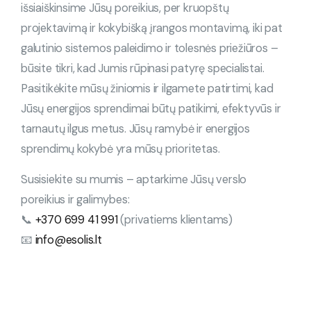
išsiaiškinsime Jūsų poreikius, per kruopštų
projektavimą ir kokybišką įrangos montavimą, iki pat
galutinio sistemos paleidimo ir tolesnės priežiūros –
būsite tikri, kad Jumis rūpinasi patyrę specialistai.
Pasitikėkite mūsų žiniomis ir ilgamete patirtimi, kad
Jūsų energijos sprendimai būtų patikimi, efektyvūs ir
tarnautų ilgus metus. Jūsų ramybė ir energijos
sprendimų kokybė yra mūsų prioritetas.
Susisiekite su mumis – aptarkime Jūsų verslo
poreikius ir galimybes:
📞
+370 699 41 991
(privatiems klientams)
📧
info@esolis.lt