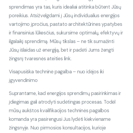
sprendimas yra tas, kuris idealiai atitinka būtent Jūsų
poreikius. Atsižvelgdami į Jūsų individualius energijos
vartojimo įpročius, pastato architektūrines ypatybes
ir finansinius lūkesčius, sukursime optimalų, efektyvų ir
ilgalaikį sprendimą. Mūsų tikslas – ne tik sumažinti
Jūsų išlaidas už energiją, bet ir padėti Jums žengti
žingsnį tvaresnės ateities link.
Visapusiška techninė pagalba – nuo idėjos iki
įgyvendinimo
Suprantame, kad energijos sprendimų pasirinkimas ir
įdiegimas gali atrodyti sudėtingas procesas. Todėl
mūsų aukštos kvalifikacijos techninės pagalbos
komanda yra pasirengusi Jus lydėti kiekviename
žingsnyje. Nuo pirmosios konsultacijos, kurioje