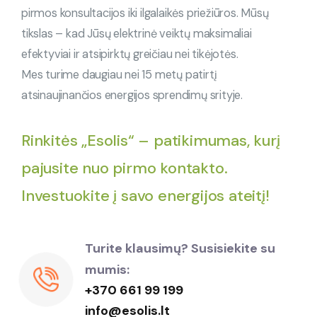
pirmos konsultacijos iki ilgalaikės priežiūros. Mūsų
tikslas – kad Jūsų elektrinė veiktų maksimaliai
efektyviai ir atsipirktų greičiau nei tikėjotės.
Mes turime daugiau nei 15 metų patirtį
atsinaujinančios energijos sprendimų srityje.
Rinkitės „Esolis“ – patikimumas, kurį
pajusite nuo pirmo kontakto.
Investuokite į savo energijos ateitį!
Turite klausimų? Susisiekite su
mumis:
+370 661 99 199
info@esolis.lt