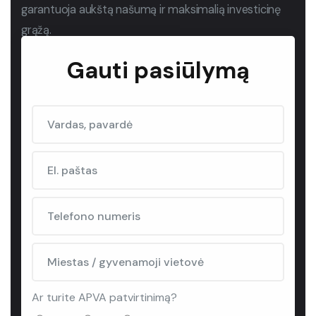
garantuoja aukštą našumą ir maksimalią investicinę
grąžą.
Gauti pasiūlymą
Ar turite APVA patvirtinimą?