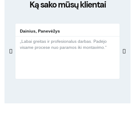
Ką sako mūsų klientai
Dainius, Panevėžys
Asta
„Labai greitas ir profesionalus darbas. Padėjo
„Gavo
visame procese nuo paramos iki montavimo.“
draug