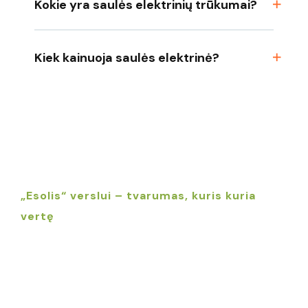
Kokie yra saulės elektrinių trūkumai?
Kiek kainuoja saulės elektrinė?
„Esolis“ verslui – tvarumas, kuris kuria
vertę
Kodėl Jūsų verslui verta
investuoti į saulės
elektrinę?