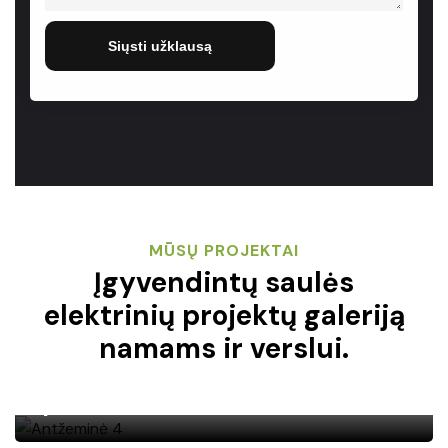
Siųsti užklausą
MŪSŲ PROJEKTAI
Įgyvendintų saulės
elektrinių projektų galeriją
namams ir verslui.
4