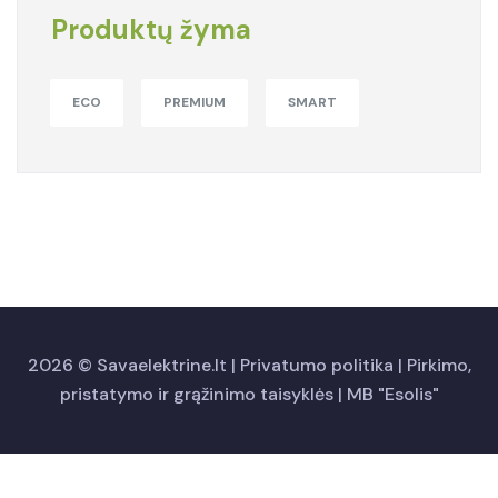
Produktų žyma
ECO
PREMIUM
SMART
2026 ©
Savaelektrine.lt
|
Privatumo politika
|
Pirkimo,
pristatymo ir grąžinimo taisyklės
| MB "Esolis"