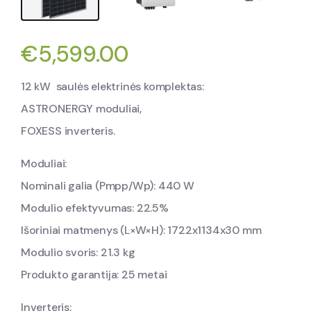
€
5,599.00
12 kW saulės elektrinės komplektas:
ASTRONERGY moduliai,
FOXESS inverteris.
Moduliai:
Nominali galia (Pmpp/Wp): 440 W
Modulio efektyvumas: 22.5%
Išoriniai matmenys (L×W×H): 1722x1134x30 mm
Modulio svoris: 21.3 kg
Produkto garantija: 25 metai
Inverteris: