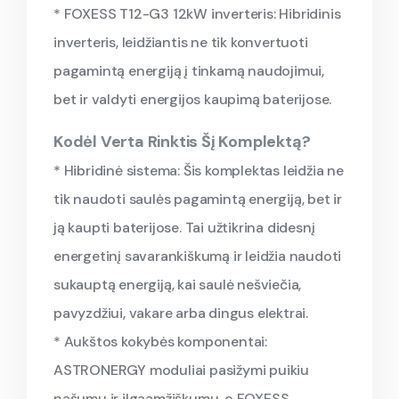
* FOXESS T12-G3 12kW inverteris: Hibridinis
inverteris, leidžiantis ne tik konvertuoti
pagamintą energiją į tinkamą naudojimui,
bet ir valdyti energijos kaupimą baterijose.
Kodėl Verta Rinktis Šį Komplektą?
* Hibridinė sistema: Šis komplektas leidžia ne
tik naudoti saulės pagamintą energiją, bet ir
ją kaupti baterijose. Tai užtikrina didesnį
energetinį savarankiškumą ir leidžia naudoti
sukauptą energiją, kai saulė nešviečia,
pavyzdžiui, vakare arba dingus elektrai.
* Aukštos kokybės komponentai:
ASTRONERGY moduliai pasižymi puikiu
našumu ir ilgaamžiškumu, o FOXESS