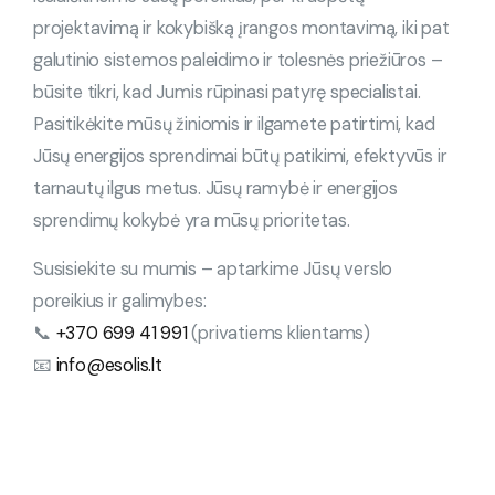
projektavimą ir kokybišką įrangos montavimą, iki pat
galutinio sistemos paleidimo ir tolesnės priežiūros –
būsite tikri, kad Jumis rūpinasi patyrę specialistai.
Pasitikėkite mūsų žiniomis ir ilgamete patirtimi, kad
Jūsų energijos sprendimai būtų patikimi, efektyvūs ir
tarnautų ilgus metus. Jūsų ramybė ir energijos
sprendimų kokybė yra mūsų prioritetas.
Susisiekite su mumis – aptarkime Jūsų verslo
poreikius ir galimybes:
📞
+370 699 41 991
(privatiems klientams)
📧
info@esolis.lt