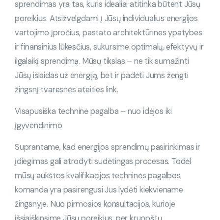
sprendimas yra tas, kuris idealiai atitinka būtent Jūsų
poreikius. Atsižvelgdami į Jūsų individualius energijos
vartojimo įpročius, pastato architektūrines ypatybes
ir finansinius lūkesčius, sukursime optimalų, efektyvų ir
ilgalaikį sprendimą. Mūsų tikslas – ne tik sumažinti
Jūsų išlaidas už energiją, bet ir padėti Jums žengti
žingsnį tvaresnės ateities link.
Visapusiška techninė pagalba – nuo idėjos iki
įgyvendinimo
Suprantame, kad energijos sprendimų pasirinkimas ir
įdiegimas gali atrodyti sudėtingas procesas. Todėl
mūsų aukštos kvalifikacijos techninės pagalbos
komanda yra pasirengusi Jus lydėti kiekviename
žingsnyje. Nuo pirmosios konsultacijos, kurioje
išsiaiškinsime Jūsų poreikius, per kruopštų