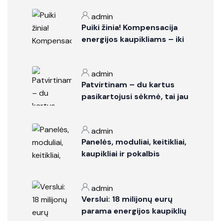
admin
Puiki žinia! Kompensacija
energijos kaupikliams – iki
5 695 Eur su “Esolis”!
admin
Patvirtinam – du kartus
pasikartojusi sėkmė, tai jau
ne atsitiktinumas
admin
Panelės, moduliai, keitikliai,
kaupikliai ir pokalbis
dažniausiai pasibaigia
supaprastintu variantu –
admin
“batareikos”. Taigi
Verslui: 18 milijonų eurų
pakalbėkime apie
parama energijos kaupiklių
batareikas, t.y. kaupiklius.