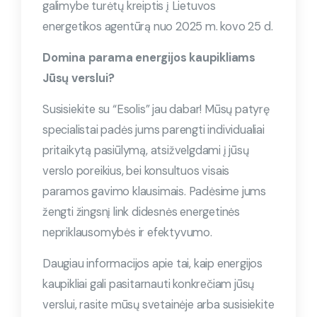
galimybe turėtų kreiptis į Lietuvos
energetikos agentūrą nuo 2025 m. kovo 25 d.
Domina parama energijos kaupikliams
Jūsų verslui?
Susisiekite su “Esolis” jau dabar! Mūsų patyrę
specialistai padės jums parengti individualiai
pritaikytą pasiūlymą, atsižvelgdami į jūsų
verslo poreikius, bei konsultuos visais
paramos gavimo klausimais. Padėsime jums
žengti žingsnį link didesnės energetinės
nepriklausomybės ir efektyvumo.
Daugiau informacijos apie tai, kaip energijos
kaupikliai gali pasitarnauti konkrečiam jūsų
verslui, rasite mūsų svetainėje arba susisiekite