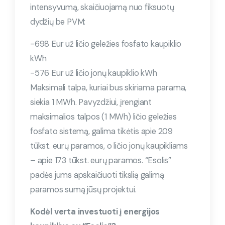
intensyvumą, skaičiuojamą nuo fiksuotų
dydžių be PVM:
-698 Eur už ličio geležies fosfato kaupiklio
kWh
-576 Eur už ličio jonų kaupiklio kWh
Maksimali talpa, kuriai bus skiriama parama,
siekia 1 MWh. Pavyzdžiui, įrengiant
maksimalios talpos (1 MWh) ličio geležies
fosfato sistemą, galima tikėtis apie 209
tūkst. eurų paramos, o ličio jonų kaupikliams
– apie 173 tūkst. eurų paramos. “Esolis”
padės jums apskaičiuoti tikslią galimą
paramos sumą jūsų projektui.
Kodėl verta investuoti į energijos