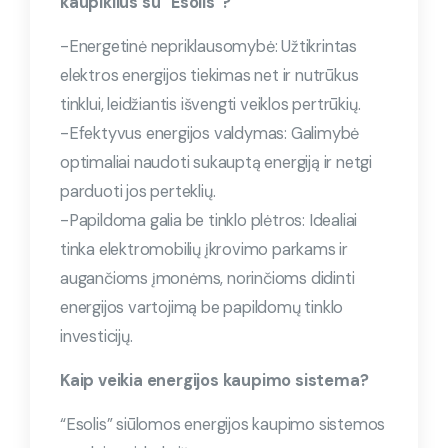
kaupiklius su “Esolis”?
-Energetinė nepriklausomybė: Užtikrintas
elektros energijos tiekimas net ir nutrūkus
tinklui, leidžiantis išvengti veiklos pertrūkių.
-Efektyvus energijos valdymas: Galimybė
optimaliai naudoti sukauptą energiją ir netgi
parduoti jos perteklių.
-Papildoma galia be tinklo plėtros: Idealiai
tinka elektromobilių įkrovimo parkams ir
augančioms įmonėms, norinčioms didinti
energijos vartojimą be papildomų tinklo
investicijų.
Kaip veikia energijos kaupimo sistema?
“Esolis” siūlomos energijos kaupimo sistemos