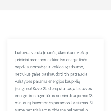
Lietuvos verslo įmonės, ūkininkai ir viešieji
juridiniai asmenys, siekiantys energetinės
nepriklausomybės ir veiklos tęstinumo,
netrukus galės pasinaudoti itin patrauklia
valstybės parama energijos kaupiklių
įrengimui! Kovo 25 dieną startuoja Lietuvos
energetikos agentūros administruojamas 18
mln. eurų investicinės paramos kvietimas. Ši
suma net tris kartus didesnė nei pernai, o