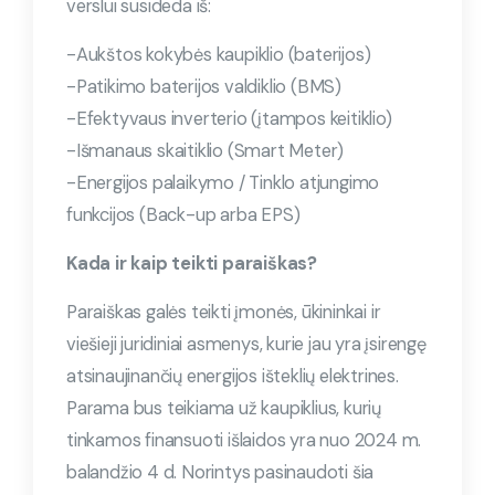
verslui susideda iš:
-Aukštos kokybės kaupiklio (baterijos)
-Patikimo baterijos valdiklio (BMS)
-Efektyvaus inverterio (įtampos keitiklio)
-Išmanaus skaitiklio (Smart Meter)
-Energijos palaikymo / Tinklo atjungimo
funkcijos (Back-up arba EPS)
Kada ir kaip teikti paraiškas?
Paraiškas galės teikti įmonės, ūkininkai ir
viešieji juridiniai asmenys, kurie jau yra įsirengę
atsinaujinančių energijos išteklių elektrines.
Parama bus teikiama už kaupiklius, kurių
tinkamos finansuoti išlaidos yra nuo 2024 m.
balandžio 4 d. Norintys pasinaudoti šia