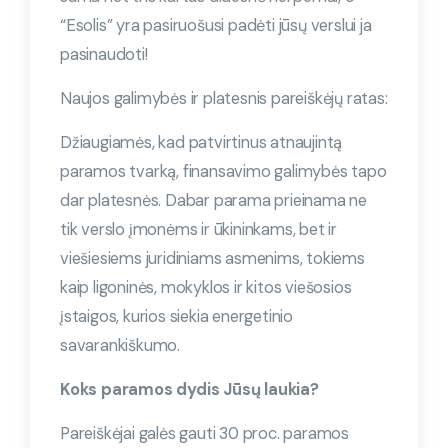
“Esolis” yra pasiruošusi padėti jūsų verslui ja
pasinaudoti!
Naujos galimybės ir platesnis pareiškėjų ratas:
Džiaugiamės, kad patvirtinus atnaujintą
paramos tvarką, finansavimo galimybės tapo
dar platesnės. Dabar parama prieinama ne
tik verslo įmonėms ir ūkininkams, bet ir
viešiesiems juridiniams asmenims, tokiems
kaip ligoninės, mokyklos ir kitos viešosios
įstaigos, kurios siekia energetinio
savarankiškumo.
Koks paramos dydis Jūsų laukia?
Pareiškėjai galės gauti 30 proc. paramos